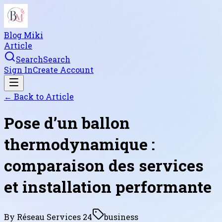
Blog Miki
Article
Search
Search
Sign In
Create Account
← Back to
Article
Pose d’un ballon
thermodynamique :
comparaison des services
et installation performante
By
Réseau Services 24
business