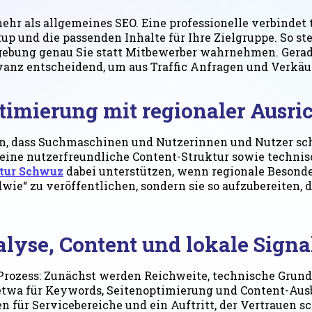
ehr als allgemeines SEO. Eine professionelle verbinde
p und die passenden Inhalte für Ihre Zielgruppe. So ste
bung genau Sie statt Mitbewerber wahrnehmen. Gerade 
evanz entscheidend, um aus Traffic Anfragen und Verkä
imierung mit regionaler Ausri
ren, dass Suchmaschinen und Nutzerinnen und Nutzer sc
 eine nutzerfreundliche Content-Struktur sowie techni
tur Schwuz
dabei unterstützen, wenn regionale Besond
dwie“ zu veröffentlichen, sondern sie so aufzubereiten
lyse, Content und lokale Signa
rozess: Zunächst werden Reichweite, technische Grund
twa für Keywords, Seitenoptimierung und Content-Ausba
 für Servicebereiche und ein Auftritt, der Vertrauen s