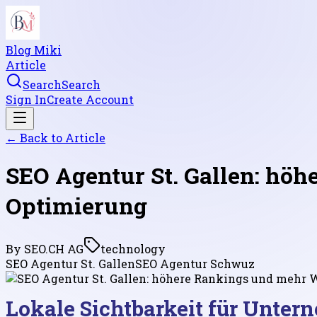
Blog Miki
Article
Search
Search
Sign In
Create Account
← Back to
Article
SEO Agentur St. Gallen: hö
Optimierung
By
SEO.CH AG
technology
SEO Agentur St. Gallen
SEO Agentur Schwuz
Lokale Sichtbarkeit für Untern