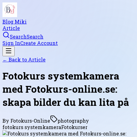
Blog Miki
Article
Search
Search
Sign In
Create Account
← Back to
Article
Fotokurs systemkamera
med Fotokurs-online.se:
skapa bilder du kan lita på
By
Fotokurs-Online
photography
fotokurs systemkamera
Fotokurser