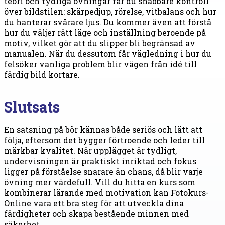
teori och tydliga övningar får du snabbare kontroll
över bildstilen: skärpedjup, rörelse, vitbalans och hur
du hanterar svårare ljus. Du kommer även att förstå
hur du väljer rätt läge och inställning beroende på
motiv, vilket gör att du slipper bli begränsad av
manualen. När du dessutom får vägledning i hur du
felsöker vanliga problem blir vägen från idé till
färdig bild kortare.
Slutsats
En satsning på bör kännas både seriös och lätt att
följa, eftersom det bygger förtroende och leder till
märkbar kvalitet. När upplägget är tydligt,
undervisningen är praktiskt inriktad och fokus
ligger på förståelse snarare än chans, då blir varje
övning mer värdefull. Vill du hitta en kurs som
kombinerar lärande med motivation kan Fotokurs-
Online vara ett bra steg för att utveckla dina
färdigheter och skapa bestående minnen med
säkerhet.